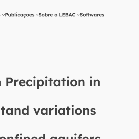
s
Publicações
Sobre o LEBAC
Softwares
 Precipitation in
stand variations
onfined aquifers