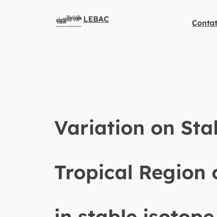
LEBAC
Conta
Variation on Sta
Tropical Region 
in stable isotop