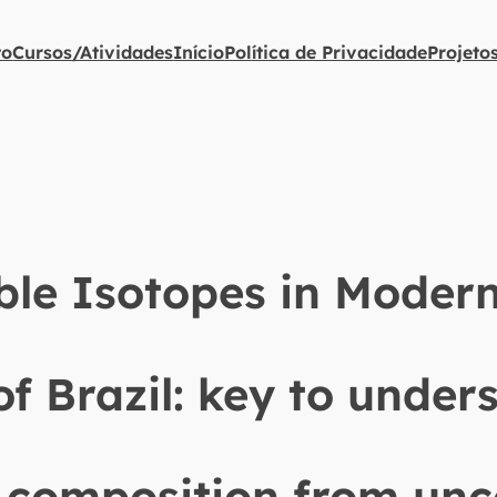
to
Cursos/Atividades
Início
Política de Privacidade
Projeto
ble Isotopes in Modern
of Brazil: key to under
e composition from unc