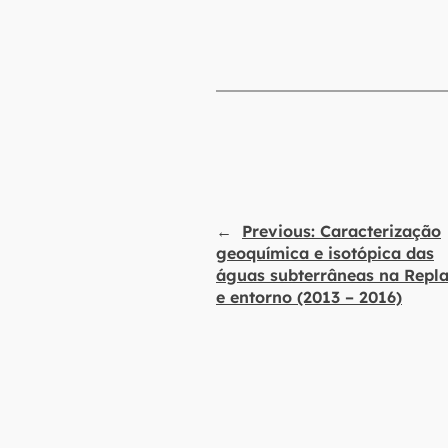
←
Previous:
Caracterização
geoquímica e isotópica das
águas subterrâneas na Repl
e entorno (2013 – 2016)