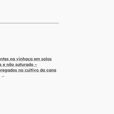
entes na vinhaça em solos
s e não saturado –
pregados no cultivo da cana
→