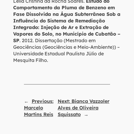
Lelia Cristina da Rocha Soares.
Estudo do
Comportamento da Pluma de Benzeno em
Fase Dissolvida na Água Subterrânea Sob a
Influência do Sistema de Remediação
Integrado: Injeção de Ar e Extração de
Vapores do Solo, no Município de Cubatão –
SP
. 2012. Dissertação (Mestrado em
Geociências (Geociências e Meio-Ambiente)) –
Universidade Estadual Paulista Júlio de
Mesquita Filho.
←
Previous:
Next:
Bianca Vazzoler
Marcelo
Alves de Oliveira
Martins Reis
Squissato
→