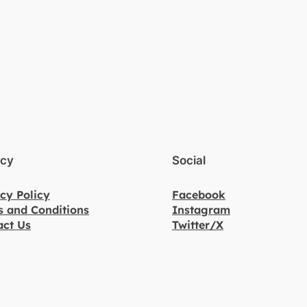
acy
Social
cy Policy
Facebook
s and Conditions
Instagram
act Us
Twitter/X