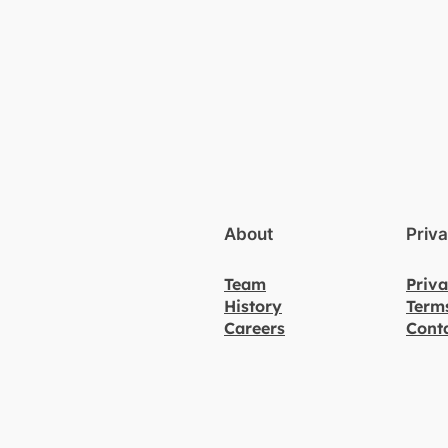
About
Priv
Team
Priva
History
Term
Careers
Cont